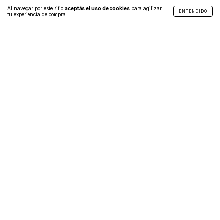
Al navegar por este sitio
aceptás el uso de cookies
para agilizar
ENTENDIDO
tu experiencia de compra.
+54 9 3515 72-1858
ventas@croccocueros.com.ar
Av. República de China 1150, Complejo “Hola Valle”, 2° piso, Local 15,
Valle Escondido