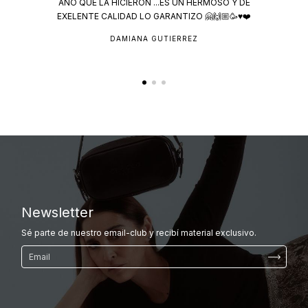
AÑO QUE LA HICIERON ...ES UN HERMOSO Y DE
EXELENTE CALIDAD LO GARANTIZO 🤗🙌🏼🥳♥️❤️
DAMIANA GUTIERREZ
Newsletter
Sé parte de nuestro email-club y recibí material exclusivo.