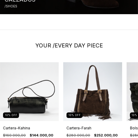
/SHOES
YOUR /EVERY DAY PIECE
10
%
OFF
10
%
OFF
10
Cartera-Kahina
Cartera-Farah
Bol
$160.000,00
$144.000,00
$280.000,00
$252.000,00
$28