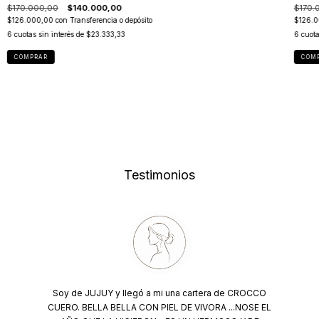
$170.000,00
$140.000,00
$170.
$126.000,00
con
Transferencia o depósito
$126.
6
cuotas sin interés de
$23.333,33
6
cuota
COMPRAR
COM
Testimonios
Soy de JUJUY y llegó a mi una cartera de CROCCO
CUERO. BELLA BELLA CON PIEL DE VIVORA ...NOSE EL