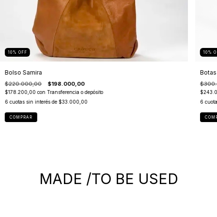
10
%
OFF
10
%
O
Bolso Samira
Botas
$220.000,00
$198.000,00
$300.
$178.200,00
con
Transferencia o depósito
$243.
6
cuotas sin interés de
$33.000,00
6
cuota
COMPRAR
COM
MADE /TO BE USED