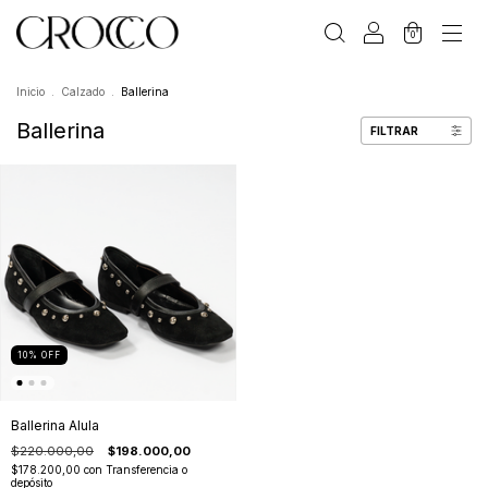
0
Inicio
.
Calzado
.
Ballerina
Ballerina
FILTRAR
10
%
OFF
Ballerina Alula
$220.000,00
$198.000,00
$178.200,00
con
Transferencia o
depósito