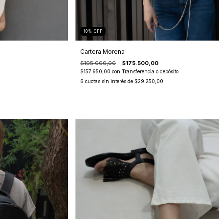
10
%
OFF
Cartera Morena
$195.000,00
$175.500,00
$157.950,00
con
Transferencia o depósito
6
cuotas sin interés de
$29.250,00