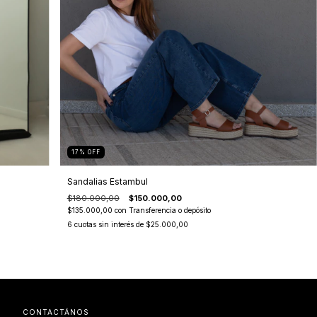
17
%
OFF
Sandalias Estambul
$180.000,00
$150.000,00
$135.000,00
con
Transferencia o depósito
6
cuotas sin interés de
$25.000,00
CONTACTÁNOS