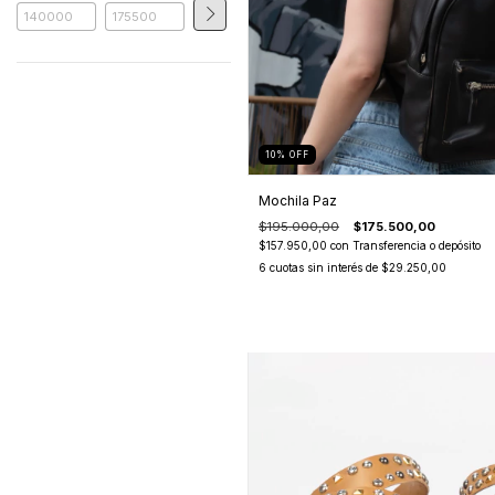
10
%
OFF
Mochila Paz
$195.000,00
$175.500,00
$157.950,00
con
Transferencia o depósito
6
cuotas sin interés de
$29.250,00