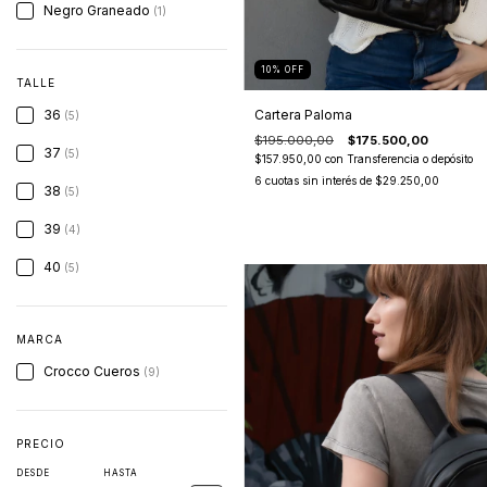
Negro Graneado
(1)
10
%
OFF
TALLE
36
Cartera Paloma
(5)
$195.000,00
$175.500,00
37
(5)
$157.950,00
con
Transferencia o depósito
6
cuotas sin interés de
$29.250,00
38
(5)
39
(4)
40
(5)
MARCA
Crocco Cueros
(9)
PRECIO
DESDE
HASTA