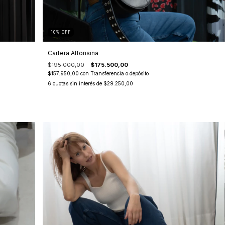
10
%
OFF
Cartera Alfonsina
$195.000,00
$175.500,00
$157.950,00
con
Transferencia o depósito
6
cuotas sin interés de
$29.250,00